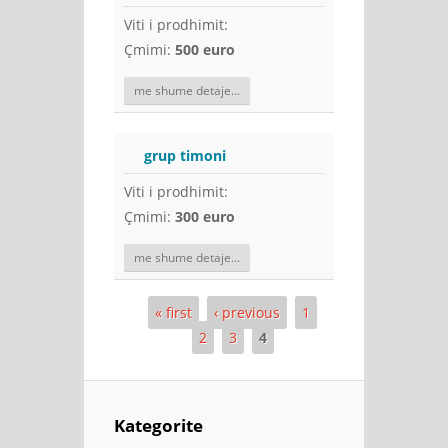
Viti i prodhimit:
Çmimi:
500 euro
me shume detaje...
grup timoni
Viti i prodhimit:
Çmimi:
300 euro
me shume detaje...
« first
‹ previous
1
Pages
2
3
4
Kategorite