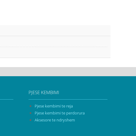
PJESE KEMBIMI
Pjese kembimi te reja
Pjese kembimi te perdorura
Aksesore te ndryshem