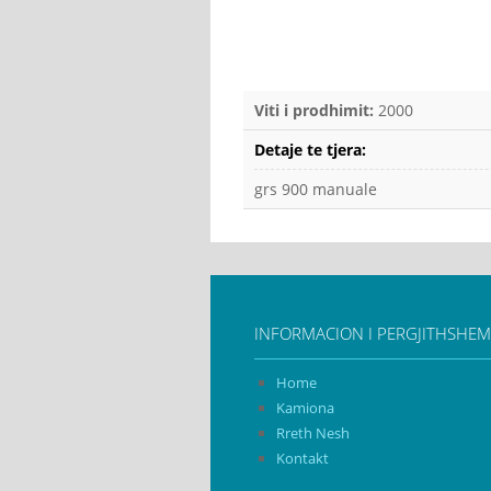
Viti i prodhimit:
2000
Detaje te tjera:
grs 900 manuale
INFORMACION I PERGJITHSHEM
Home
Kamiona
Rreth Nesh
Kontakt